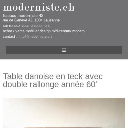
Espace moderniste 42
rue d​​​​e Genève 42, 1004 Lausanne​​
sur rendez-vous uniquement ​​​
​achat / vente mobilier design mid-century modern
contact :
info@moderniste.ch
Table danoise en teck avec
double rallonge année 60′