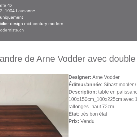
ste 42
 42, 1004 Lausanne​​
niquement ​​​
obilier design mid-century modern
oderniste.ch
sandre de Arne Vodder avec double 
Designer:
Arne Vodder
Éditeur/année:
Sibast mobler /
Description:
table en palissand
100x150cm_100x225cm avec 1 
rallonges_haut.73cm.
État:
très bon état
Prix:
Vendu