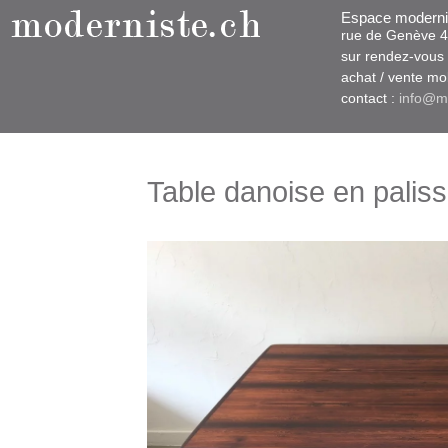
Espace moderni
rue d​​​​e Genève
sur rendez-vous u
​achat / vente m
contact :
info@m
Table danoise en palis