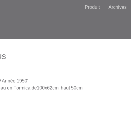
Produit
Archives
us
/ Année 1950′
teau en Formica de100x62cm, haut 50cm,