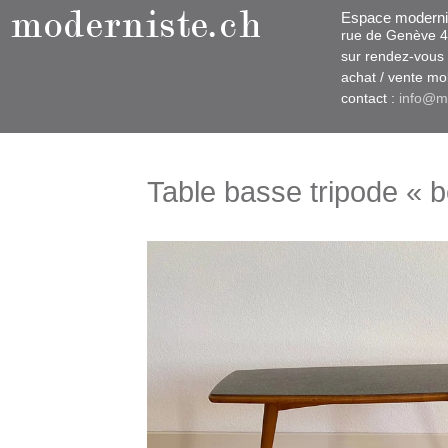
Espace moderni
rue d​​​​e Genève
sur rendez-vous u
​achat / vente m
contact :
info@m
Table basse tripode « 