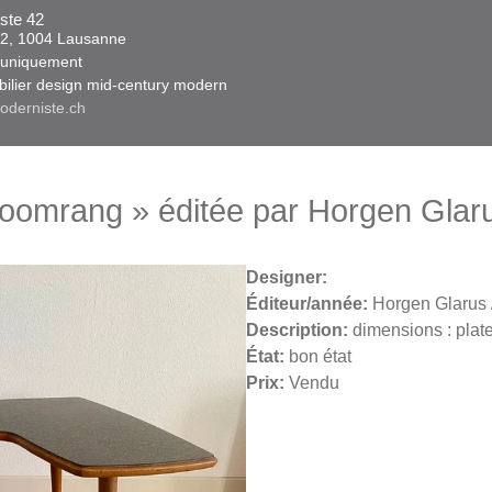
ste 42
 42, 1004 Lausanne​​
niquement ​​​
obilier design mid-century modern
oderniste.ch
boomrang » éditée par Horgen Glar
Designer:
Éditeur/année:
Horgen Glarus 
Description:
dimensions : pla
État:
bon état
Prix:
Vendu