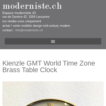
Espace moderniste 42
rue d​​​​e Genève 42, 1004 Lausanne​​
sur rendez-vous uniquement ​​​
​achat / vente mobilier design mid-century modern
contact :
info@moderniste.ch
Kienzle GMT World Time Zone
Brass Table Clock