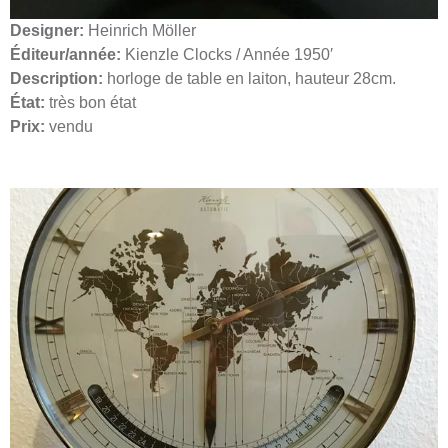
Designer:
Heinrich Möller
Éditeur/année:
Kienzle Clocks / Année 1950′
Description:
horloge de table en laiton, hauteur 28cm.
État:
très bon état
Prix:
vendu