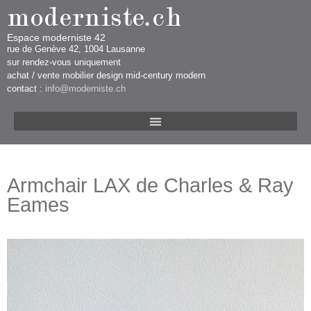
Espace moderniste 42
rue d​​​​e Genève 42, 1004 Lausanne​​
sur rendez-vous uniquement ​​​
​achat / vente mobilier design mid-century modern
contact :
info@moderniste.ch
Armchair LAX de Charles & Ray
Eames