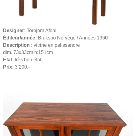
Designer:
Torbjorn Afdal
Éditeur/année:
Bruksbo Norvège / Années 1960′
Description :
vitrine en palissandre
dim. 73x33cm h:151cm
État:
très bon état
Prix:
3’200.-