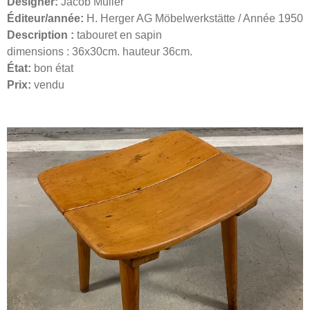
Designer:
Jacob Muller
Éditeur/année:
H. Herger AG Möbelwerkstätte / Année 1950
Description :
tabouret en sapin
dimensions : 36x30cm. hauteur 36cm.
État:
bon état
Prix:
vendu