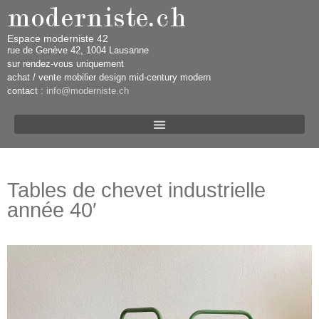
Espace moderniste 42
rue d​​​​e Genève 42, 1004 Lausanne​​
sur rendez-vous uniquement ​​​
​achat / vente mobilier design mid-century modern
contact :
info@moderniste.ch
Tables de chevet industrielle
année 40′