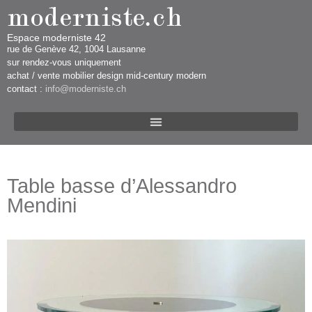
Espace moderniste 42
rue d​​​​e Genève 42, 1004 Lausanne​​
sur rendez-vous uniquement ​​​
​achat / vente mobilier design mid-century modern
contact :
info@moderniste.ch
Table basse d’Alessandro
Mendini