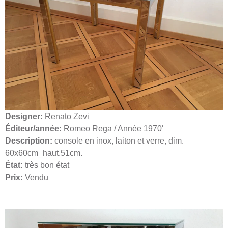
Designer:
Renato Zevi
Éditeur/année:
Romeo Rega / Année 1970′
Description:
console en inox, laiton et verre, dim.
60x60cm_haut.51cm.
État:
très bon état
Prix:
Vendu