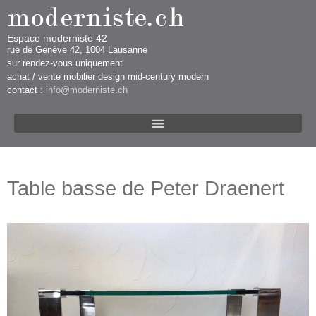
Espace moderniste 42
rue d​​​​e Genève 42, 1004 Lausanne​​
sur rendez-vous uniquement ​​​
​achat / vente mobilier design mid-century modern
contact :
info@moderniste.ch
Table basse de Peter Draenert