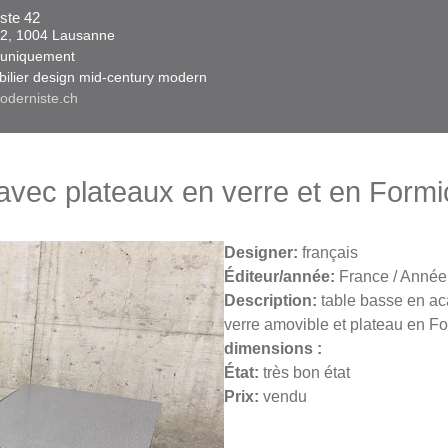
ste 42
 42, 1004 Lausanne​​
niquement ​​​
obilier design mid-century modern
oderniste.ch
avec plateaux en verre et en Formi
Designer:
français
Éditeur/année:
France / Année
Description:
table basse en aca
verre amovible et plateau en Fo
dimensions :
État:
très bon état
Prix:
vendu