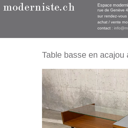
Espace moderni
rue d​​​​e Genève
sur rendez-vous u
​achat / vente m
contact :
info@m
Table basse en acajou 