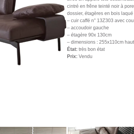
cintré en frêne teinté noir à por
dossier, étagères en bois laqué 
– cuir caffé n° 13Z303 avec co
– accoudoir gauche
– étagère 90x 130cm
– dimensions : 255x110cm hau
État:
très bon état
Prix:
Vendu