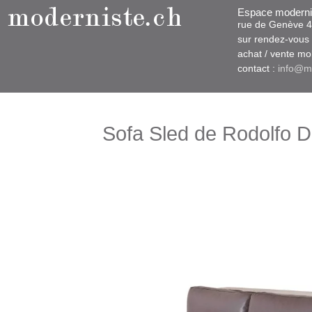
Espace moderni
rue d​​​​e Genève
sur rendez-vous u
​achat / vente m
contact :
info@m
Sofa Sled de Rodolfo D