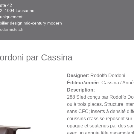
ste 42
 42, 1004 Lausanne​​
niquement ​​​
obilier design mid-century modern
oderniste.ch
ordoni par Cassina
Designer:
Rodolfo Dordoni
Éditeur/année:
Cassina / Anné
Description:
288 Sled conçu par Rodolfo Do
ou à trois places. Structure in
sans CFC; inserts à densité di
coussins d’assise reposent sur 
opaque et soutenus par des san
avec un appuie tête escamotabl