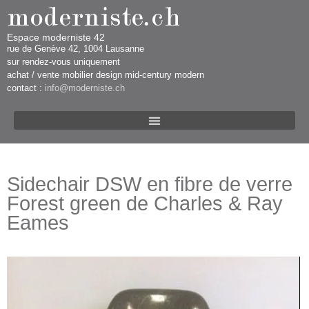
Espace moderniste 42
rue d​​​​e Genève 42, 1004 Lausanne​​
sur rendez-vous uniquement ​​​
​achat / vente mobilier design mid-century modern
contact :
info@moderniste.ch
Sidechair DSW en fibre de verre
Forest green de Charles & Ray
Eames