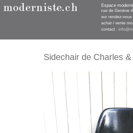
Espace moderni
rue d​​​​e Genève
sur rendez-vous u
​achat / vente m
contact :
info@m
Sidechair de Charles &