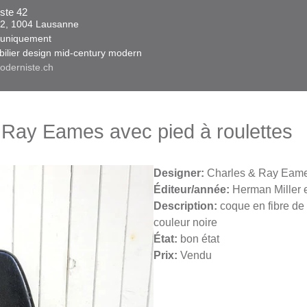
ste 42
 42, 1004 Lausanne​​
niquement ​​​
obilier design mid-century modern
oderniste.ch
 Ray Eames avec pied à roulettes
Designer:
Charles & Ray Eam
Éditeur/année:
Herman Miller e
Description:
​coque en fibre de
couleur noire
État:
bon état
Prix:
Vendu