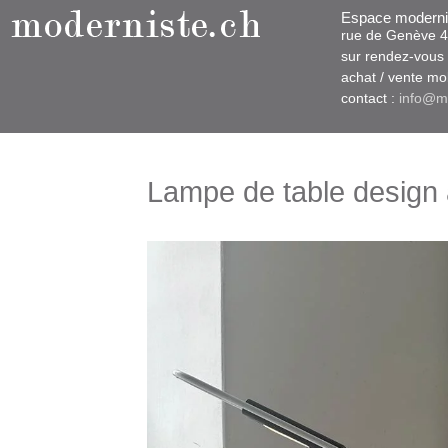
Espace moderni
rue d​​​​e Genève
sur rendez-vous u
​achat / vente m
contact :
info@m
Lampe de table design 