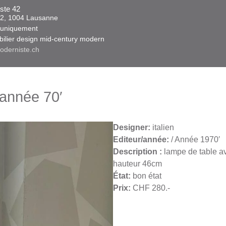
ste 42
 42, 1004 Lausanne​​
niquement ​​​
obilier design mid-century modern
oderniste.ch
année 70′
Designer:
italien
Ed
iteur/année:
/ Année 1970′
Description :
lampe de table a
hauteur 46cm
État:
bon état
Prix:
CHF 280.-