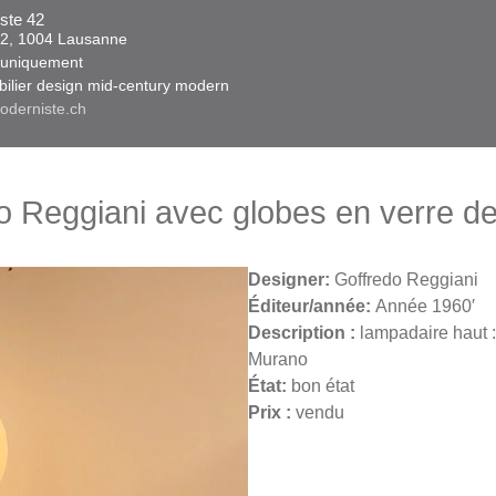
ste 42
 42, 1004 Lausanne​​
niquement ​​​
obilier design mid-century modern
oderniste.ch
o Reggiani avec globes en verre d
Designer:
Goffredo Reggiani
Éditeur/année:
Année 1960′
Description :
lampadaire haut :
Murano
État:
bon état
Prix :
vendu