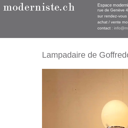
Espace moderni
rue d​​​​e Genève
sur rendez-vous u
​achat / vente m
contact :
info@m
Lampadaire de Goffred