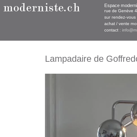
Espace moderni
rue d​​​​e Genève
sur rendez-vous u
​achat / vente m
contact :
info@m
Lampadaire de Goffred