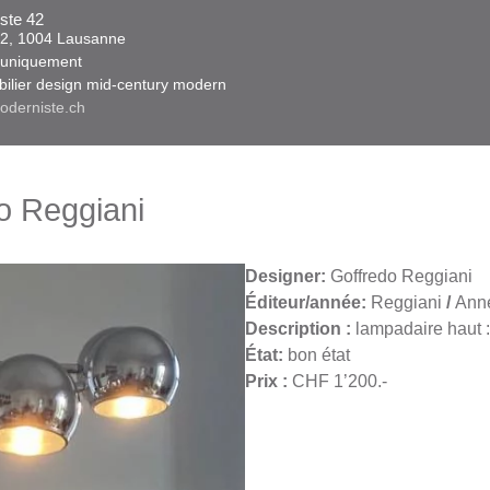
ste 42
 42, 1004 Lausanne​​
niquement ​​​
obilier design mid-century modern
oderniste.ch
o Reggiani
Designer:
Goffredo Reggiani
Éditeur/année:
Reggiani
/
Ann
Description :
lampadaire haut 
État:
bon état
Prix :
CHF 1’200.-