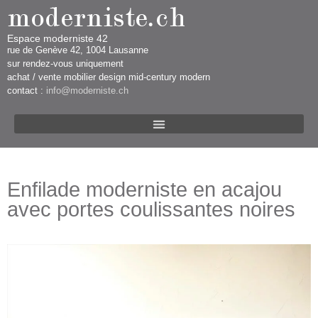
Espace moderniste 42
rue d​​​​e Genève 42, 1004 Lausanne​​
sur rendez-vous uniquement ​​​
​achat / vente mobilier design mid-century modern
contact :
info@moderniste.ch
Enfilade moderniste en acajou
avec portes coulissantes noires