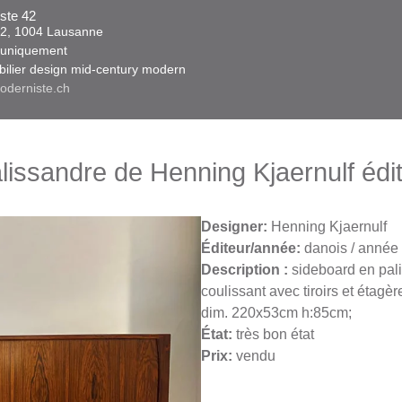
ste 42
 42, 1004 Lausanne​​
niquement ​​​
obilier design mid-century modern
oderniste.ch
lissandre de Henning Kjaernulf éd
Designer:
Henning Kjaernulf
Éditeur/année:
danois / année 
Description :
sideboard en pal
coulissant avec tiroirs et étagèr
dim. 220x53cm h:85cm;
État:
très bon état
Prix:
vendu