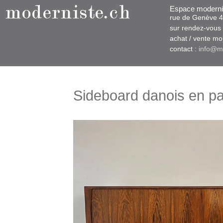
Espace moderni
rue d​​​​e Genève
sur rendez-vous u
​achat / vente m
contact :
info@m
Sideboard danois en pa