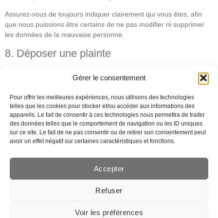
Assurez-vous de toujours indiquer clairement qui vous êtes, afin
que nous puissions être certains de ne pas modifier ni supprimer
les données de la mauvaise personne.
8. Déposer une plainte
Si vous n’êtes pas satisfait de la manière dont nous traitons (une
Gérer le consentement
réclamation concernant) le traitement de vos données
personnelles, vous avez le droit de déposer une réclamation
Pour offrir les meilleures expériences, nous utilisons des technologies
auprès de l’autorité de protection des données.
telles que les cookies pour stocker et/ou accéder aux informations des
appareils. Le fait de consentir à ces technologies nous permettra de traiter
9. Coordonnées
des données telles que le comportement de navigation ou les ID uniques
sur ce site. Le fait de ne pas consentir ou de retirer son consentement peut
avoir un effet négatif sur certaines caractéristiques et fonctions.
Moderniste.ch
rue d​​​​e Genève 42, 1004 Lausanne​​
Suisse
Accepter
Site web :
https://www.moderniste.ch
E-mail :
info@
moderniste.ch
Refuser
Voir les préférences