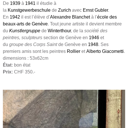
De
1939
à
1941
il étudie à
la
Kunstgewerbeschule
de
Zurich
avec
Ernst Gubler
.
En
1942
il est l’élève d’
Alexandre Blanchet
à l’
école des
beaux-arts de Genève
. Tout jeune artiste il devient membre
du
Kunstlergruppe
de
Winterthour
, de la
société des
peintres, sculpteurs
section de Genève en
1946
et
du
groupe des Corps Saint
de Genève en
1948
. Ses
premiers amis sont les peintres
Rollier
et
Alberto Giacometti
.
dimensions : 53x62cm
État:
bon état
Prix:
CHF 350.-