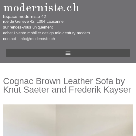
Espace moderniste 42
rue d​​​​e Genève 42, 1004 Lausanne​​
sur rendez-vous uniquement ​​​
​achat / vente mobilier design mid-century modern
contact :
info@moderniste.ch
Cognac Brown Leather Sofa by
Knut Saeter and Frederik Kayser