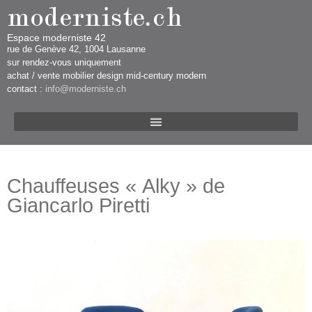
Espace moderniste 42
rue d​​​​e Genève 42, 1004 Lausanne​​
sur rendez-vous uniquement ​​​
​achat / vente mobilier design mid-century modern
contact :
info@moderniste.ch
Chauffeuses « Alky » de
Giancarlo Piretti