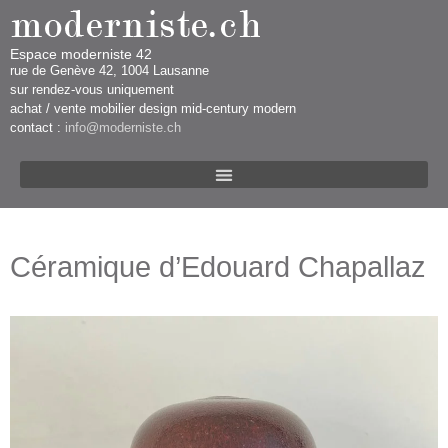
Espace moderniste 42
rue d​​​​e Genève 42, 1004 Lausanne​​
sur rendez-vous uniquement ​​​
​achat / vente mobilier design mid-century modern
contact :
info@moderniste.ch
Céramique d’Edouard Chapallaz