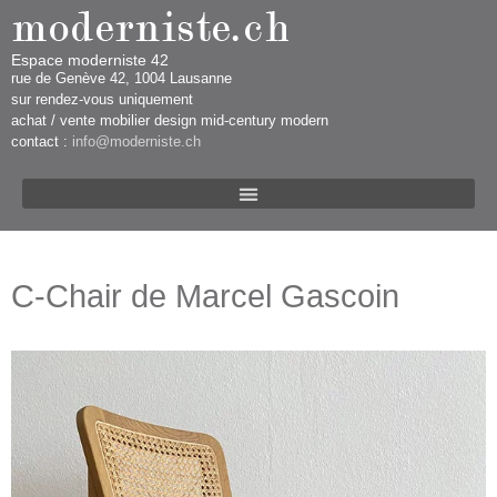
Espace moderniste 42
rue d​​​​e Genève 42, 1004 Lausanne​​
sur rendez-vous uniquement ​​​
​achat / vente mobilier design mid-century modern
contact :
info@moderniste.ch
C-Chair de Marcel Gascoin