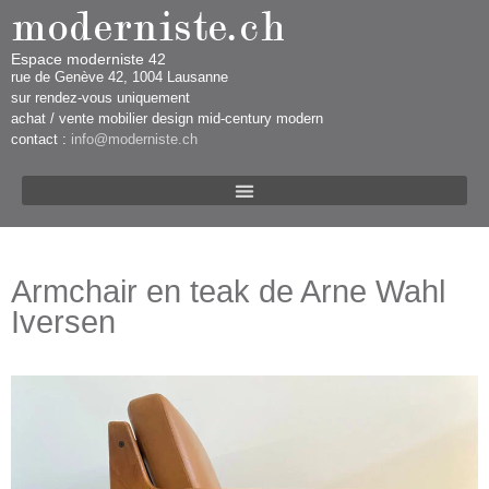
Espace moderniste 42
rue d​​​​e Genève 42, 1004 Lausanne​​
sur rendez-vous uniquement ​​​
​achat / vente mobilier design mid-century modern
contact :
info@moderniste.ch
Armchair en teak de Arne Wahl
Iversen