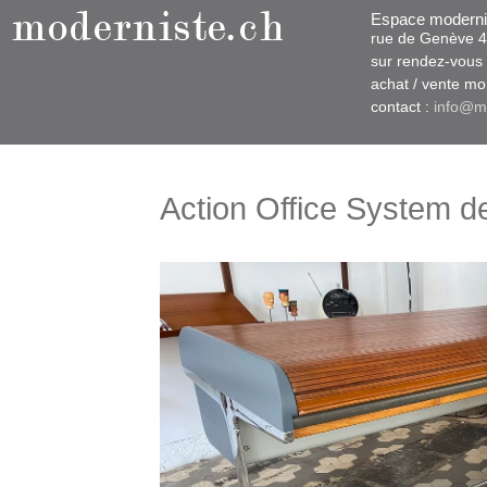
Espace moderni
rue d​​​​e Genève
sur rendez-vous u
​achat / vente m
contact :
info@m
Action Office System d