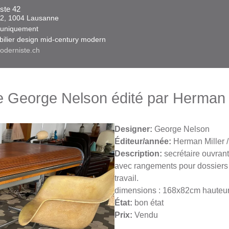
ste 42
 42, 1004 Lausanne​​
niquement ​​​
obilier design mid-century modern
oderniste.ch
e George Nelson édité par Herman 
Designer:
George Nelson
Éditeur/année:
Herman Miller 
Description:
​secrétaire ouvrant
avec rangements pour dossiers 
travail.
dimensions : 168x82cm hauteur 
État:
bon état
Prix:
Vendu